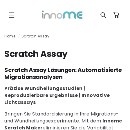
Direkt zum
Inhalt
Warenkorb
Home
Scratch Assay
K
Scratch Assay
a
Scratch Assay Lösungen: Automatisierte
t
Migrationsanalysen
e
Präzise Wundheilungsstudien |
g
Reproduzierbare Ergebnisse | Innovative
Lichtassays
o
r
Bringen Sie Standardisierung in Ihre Migrations-
und Wundheilungsexperimente. Mit dem
Innome
i
Scratch Maker
eliminieren Sie die Variabilität