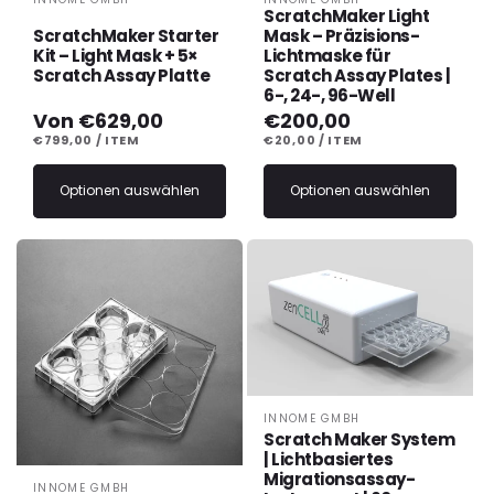
Anbieter:
Anbieter:
ScratchMaker Light
ScratchMaker Starter
Mask – Präzisions-
Kit – Light Mask + 5×
Lichtmaske für
Scratch Assay Platte
Scratch Assay Plates |
6-, 24-, 96-Well
Normaler
Von €629,00
Normaler
€200,00
Preis
Preis
STÜCKPREIS
PRO
STÜCKPREIS
PRO
€799,00
/
ITEM
€20,00
/
ITEM
Optionen auswählen
Optionen auswählen
INNOME GMBH
Anbieter:
Scratch Maker System
| Lichtbasiertes
Migrationsassay-
INNOME GMBH
Anbieter: