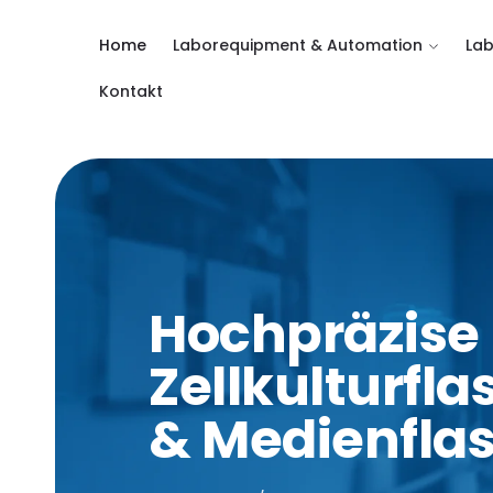
Direkt
zum Inhalt
Home
Laborequipment & Automation
Lab
Kontakt
Hochpräzise
Zellkulturfl
& Medienfla