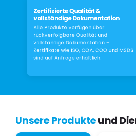
Zertifizierte Qualität &
vollständige Dokumentation
Alle Produkte verfügen über
rückverfolgbare Qualität und
vollständige Dokumentation –
Zertifikate wie ISO, COA, COO und MSDS
sind auf Anfrage erhältlich.
Unsere Produkte
und Die