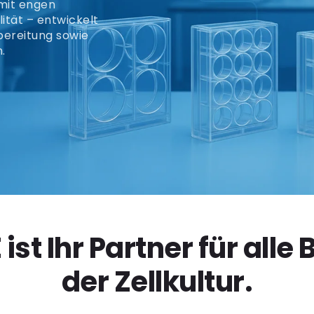
mit engen
ität – entwickelt
rbereitung sowie
.
ist Ihr Partner für alle
der Zellkultur.