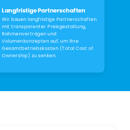
Langfristige Partnerschaften
Wir bauen langfristige Partnerschaften
mit transparenter Preisgestaltung,
Rahmenverträgen und
Volumenkonzepten auf, um Ihre
Gesamtbetriebskosten (Total Cost of
Ownership) zu senken.