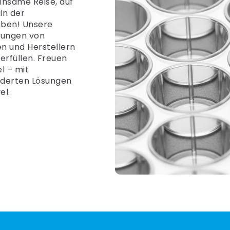
insame Reise, auf
in der
eben! Unsere
erungen von
n und Herstellern
erfüllen. Freuen
l – mit
iderten Lösungen
el.