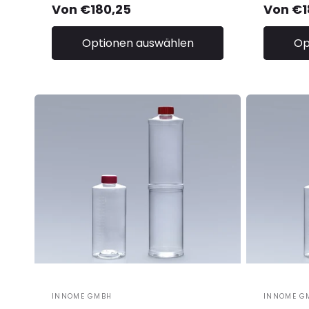
Normaler
Von €180,25
Norma
Von €1
Preis
Preis
Optionen auswählen
Op
Anbieter:
INNOME GMBH
Anbiete
INNOME G