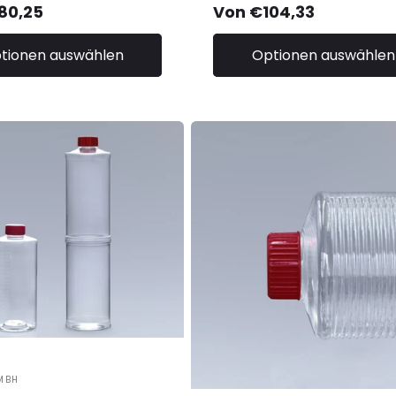
ler
80,25
Normaler
Von €104,33
Preis
tionen auswählen
Optionen auswählen
r:
MBH