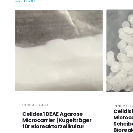
Filter
Anbieter:
INNOME GMBH
Anbiete
INNOME G
Celldis
Celldex1 DEAE Agarose
Microca
Microcarrier | Kugelträger
Scheib
für Bioreaktorzellkultur
Biorea