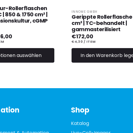
tur-Rollerflaschen
Anbieter:
INNOME GMBH
| 850 & 1750 cm² |
Gerippte Rollerflasche
sionskultur, cGMP
cm² | TC-behandelt |
gammasterilisiert
ler
6,00
Normaler
€172,00
Preis
IS
RO
STÜCKPREIS
PRO
EM
€4,30
/
ITEM
tionen auswählen
In den Warenkorb leg
ation
Shop
Katalog
ipment & Automation
Live-Cell-Imager