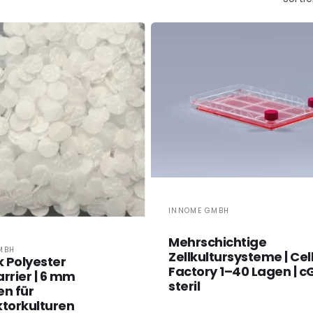
Anbieter:
INNOME GMBH
Mehrschichtige
r:
MBH
Zellkultursysteme | Cel
k Polyester
Factory 1–40 Lagen | c
rrier | 6 mm
steril
en für
ktorkulturen