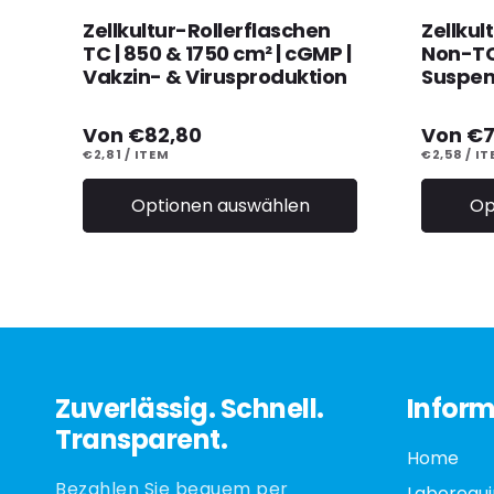
Zellkultur-Rollerflaschen
Zellkul
TC | 850 & 1750 cm² | cGMP |
Non-TC 
Vakzin- & Virusproduktion
Suspen
Normaler
Von €82,80
Norma
Von €7
Preis
Preis
STÜCKPREIS
PRO
STÜCKPRE
P
€2,81
/
ITEM
€2,58
/
IT
Optionen auswählen
Op
Zuverlässig. Schnell.
Inform
Transparent.
Home
Bezahlen Sie bequem per
Laborequ