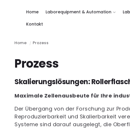
Direkt
zum Inhalt
Home
Laborequipment & Automation
Lab
Kontakt
Home
Prozess
K
Prozess
a
Skalierungslösungen: Rollerflas
t
Maximale Zellenausbeute für Ihre indust
e
Der Übergang von der Forschung zur Produ
g
Reproduzierbarkeit und Skalierbarkeit vere
Systeme sind darauf ausgelegt, die Oberfl