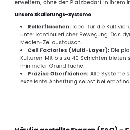
o
erweitern, ohne den Platzbedarf in Ihrem I
r
Unsere Skalierungs-Systeme
i
Rollerflaschen:
Ideal für die Kultivi
unter kontinuierlicher Bewegung. Das d
e
Medien-Zellaustausch.
Cell Factories (Multi-Layer):
Die pla
:
Kulturen. Mit bis zu 40 Schichten biete
minimaler Grundfläche.
Präzise Oberflächen:
Alle Systeme 
exzellente Anheftung selbst bei empfindl