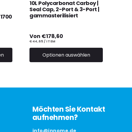
10L Polycarbonat Carboy |
Seal Cap, 2-Port & 3-Port |
gammasterilisiert
 1700
Normaler
Von €178,60
Preis
STÜCKPREIS
PRO
€44,65
/
ITEM
Optionen auswählen
en
Möchten Sie Kontakt
aufnehmen?
info@innome.de