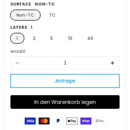
SURFACE
NON-TC
Non-TC
TC
LAYERS
1
1
2
5
10
40
Anzahl
Verringere
Erhöhe
die
die
Menge
Menge
Anfrage
für
für
Cell
Cell
Factory
Factory
In den Warenkorb legen
|
|
Multi-
Multi-
Layer-
Layer-
Zahlungsmethoden
Zellkultursystem
Zellkul
|
|