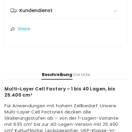
1–
1–
40
40
Kundendienst
Lagen
Lagen
|
|
steril
steril
Share
Beschreibung
Vorteile
Multi-Layer Cell Factory – 1 bis 40 Lagen, bis
25.400 cm²
Für Anwendungen mit hohem Zellbedarf: Unsere
Multi-Layer Cell Factories decken alle
Skalierungsstufen ab – von der 1-Lagen-Variante
mit 635 cm² bis zur 40-Lagen-Version mit 25.400
cm² Kulturfläche. Leckagesicher, USP-Klasse-VI-