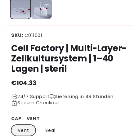
SKU:
C011001
Cell Factory | Multi-Layer-
Zellkultursystem | 1–40
Lagen | steril
Normaler
€104.33
Preis
24/7 Support
Lieferung in 48 Stunden
Secure Checkout
CAP:
VENT
Vent
Seal