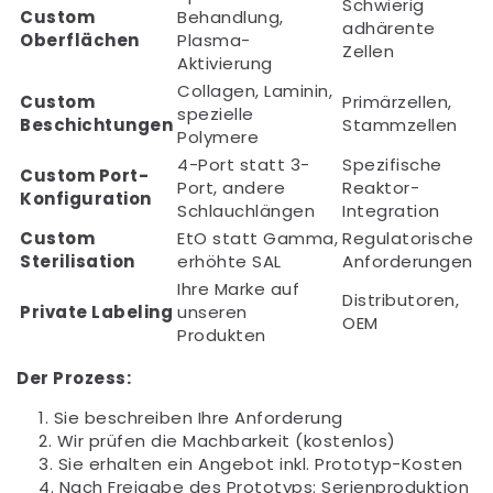
Schwierig
Custom
Behandlung,
adhärente
Oberflächen
Plasma-
Zellen
Aktivierung
Collagen, Laminin,
Custom
Primärzellen,
spezielle
Beschichtungen
Stammzellen
Polymere
4-Port statt 3-
Spezifische
Custom Port-
Port, andere
Reaktor-
Konfiguration
Schlauchlängen
Integration
Custom
EtO statt Gamma,
Regulatorische
Sterilisation
erhöhte SAL
Anforderungen
Ihre Marke auf
Distributoren,
Private Labeling
unseren
OEM
Produkten
Der Prozess:
Sie beschreiben Ihre Anforderung
Wir prüfen die Machbarkeit (kostenlos)
Sie erhalten ein Angebot inkl. Prototyp-Kosten
Nach Freigabe des Prototyps: Serienproduktion